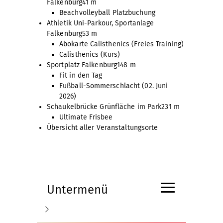
Falkenburg
41 m
Beachvolleyball Platzbuchung
Athletik Uni-Parkour, Sportanlage
Falkenburg
53 m
Abokarte Calisthenics (Freies Training)
Calisthenics (Kurs)
Sportplatz Falkenburg
148 m
Fit in den Tag
Fußball-Sommerschlacht (02. Juni
2026)
Schaukelbrücke Grünfläche im Park
231 m
Ultimate Frisbee
Übersicht aller Veranstaltungsorte
≡
Untermenü
Submenü
Aktuelles
öffnen
Videos