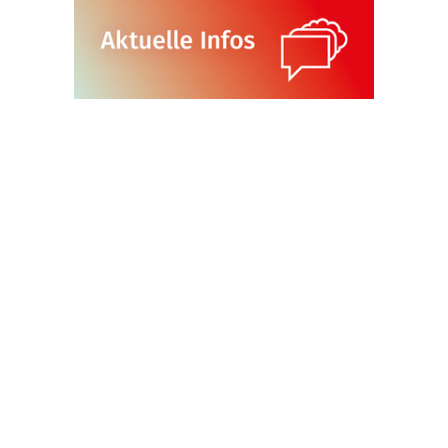
Gesundheitstipps
Team
Öffnungszeiten
Nutzungsordnung
Jobs im USZ
Sportprogramm
Vorlesungsfreie Zeit SoSe 2026
Zeitraum:
17.08.26 bis 25.09.2026
Online:
24.07.2026 (zur Einsicht)
Einschreibung:
29.07.2026 ab 09.00 Uhr
Sommersemester 2026
Zeitraum:
20.04.26 bis 10.07.2026
Online:
30.03.2026 (zur
Einsicht)
Einschreibung:
08.04.2026 ab 09.00 Uhr
Öffnungszeiten