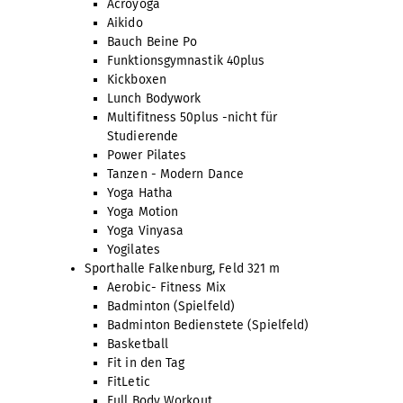
Acroyoga
Aikido
Bauch Beine Po
Funktionsgymnastik 40plus
Kickboxen
Lunch Bodywork
Multifitness 50plus -nicht für
Studierende
Power Pilates
Tanzen - Modern Dance
Yoga Hatha
Yoga Motion
Yoga Vinyasa
Yogilates
Sporthalle Falkenburg, Feld 3
21 m
Aerobic- Fitness Mix
Badminton (Spielfeld)
Badminton Bedienstete (Spielfeld)
Basketball
Fit in den Tag
FitLetic
Full Body Workout