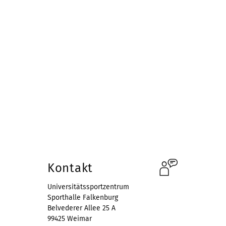
Einschreibung:
29.07.2026 ab 09.00 Uhr
Sommersemester 2026
Zeitraum:
20.04.26 bis 10.07.2026
Online:
30.03.2026 (zur
Einsicht)
Einschreibung:
08.04.2026 ab 09.00 Uhr
Öffnungszeiten
#Bleib Aktiv und Gesund!
Kontakt
Universitätssportzentrum
Sporthalle Falkenburg
Belvederer Allee 25 A
99425 Weimar