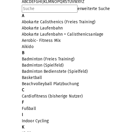
A
B
C
D
E
F
G
H
I
J
K
L
M
N
O
P
Q
R
S
T
U
V
W
X
Y
Z
erweiterte Suche
A
Abokarte Calisthenics (Freies Training)
Abokarte Laufenbahn
Abokarte Laufenbahn + Calisthenicsanlage
Aerobic- Fitness Mix
Aikido
B
Badminton (Freies Training)
Badminton (Spielfeld)
Badminton Bedienstete (Spielfeld)
Basketball
Beachvolleyball Platzbuchung
C
Cardiofitness (bisherige Nutzer)
F
Fußball
I
Indoor Cycling
K